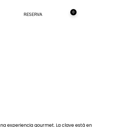
0
RESERVA
acto
s y Comida
na experiencia gourmet. La clave está en