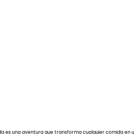
enda
Restaurante
Planta de producción
Blog
Cont
dar Cervezas Artesanale
da es una aventura que transforma cualquier comida en u