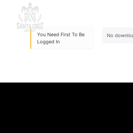
Inicio
Sobre Nosotros
Ti
You Need First To Be
No download
Logged In