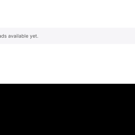
enda
Restaurante
Planta de producción
Blog
Cont
s available yet.