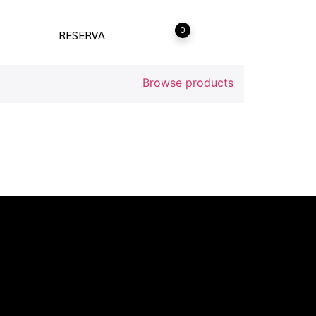
0
RESERVA
acto
Browse products