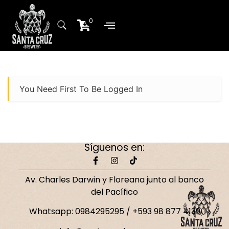
0
Sobre Nosotros
Planta de producción
You Need First To Be Logged In
Síguenos en:
Av. Charles Darwin y Floreana junto al banco
del Pacífico
Whatsapp: 0984295295 / +593 98 877 4139