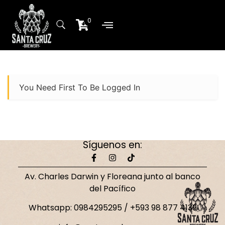
0
Sobre Nosotros
Planta de producción
You Need First To Be Logged In
Síguenos en:
Av. Charles Darwin y Floreana junto al banco
del Pacífico
Whatsapp: 0984295295 / +593 98 877 4139