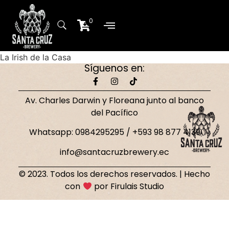
0
Sobre Nosotros
Planta de producción
La Irish de la Casa
Síguenos en:
Av. Charles Darwin y Floreana junto al banco
del Pacífico
Whatsapp: 0984295295 / +593 98 877 4139
info@santacruzbrewery.ec
© 2023. Todos los derechos reservados. | Hecho
con
por Firulais Studio