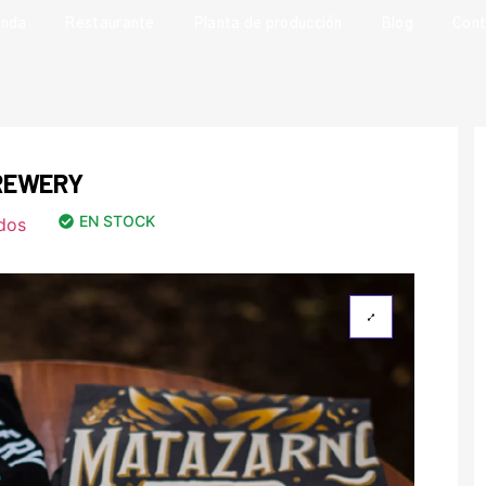
enda
Restaurante
Planta de producción
Blog
Cont
REWERY
EN STOCK
dos