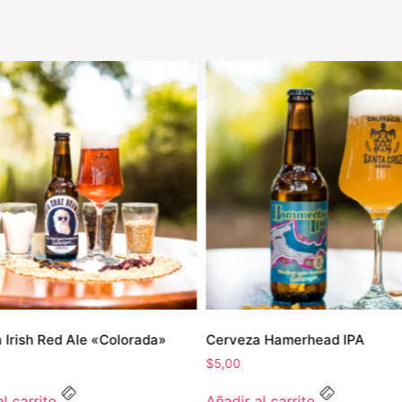
 Irish Red Ale «Colorada»
Cerveza Hamerhead IPA
$
5,00
l carrito
Añadir al carrito