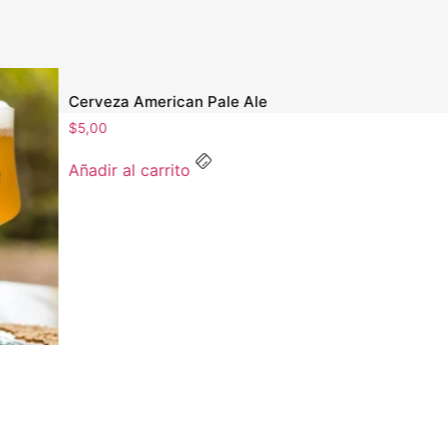
Cerveza American Pale Ale
$
5,00
Añadir al carrito
Cerveza Sou
«Volcanica»
$
5,00