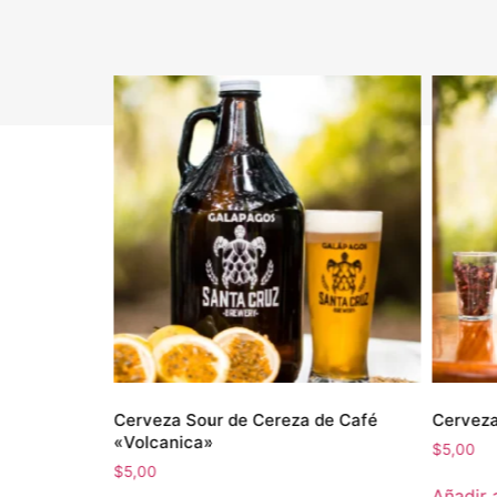
le
Cerveza Sour de Cereza de Café
Cerveza
«Volcanica»
$
5,00
$
5,00
Añadir a